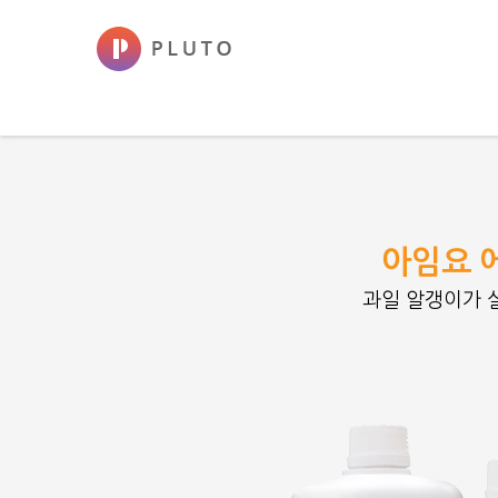
아임요 
과일 알갱이가 