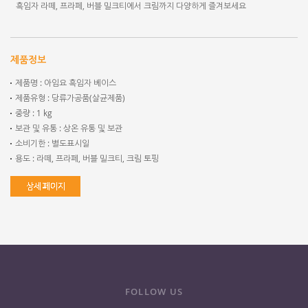
흑임자 라떼, 프라페, 버블 밀크티에서 크림까지 다양하게 즐겨보세요
제품정보
제품명 : 아임요 흑임자 베이스
제품유형 : 당류가공품(살균제품)
중량 : 1 kg
보관 및 유통 : 상온 유통 및 보관
소비기한 : 별도표시일
용도 : 라떼, 프라페, 버블 밀크티, 크림 토핑
FOLLOW US