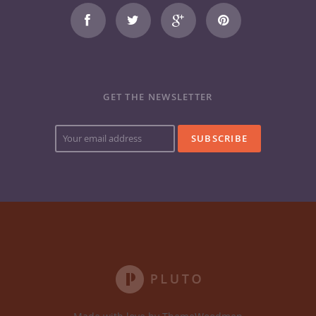
GET THE NEWSLETTER
Your
e-
mail
address