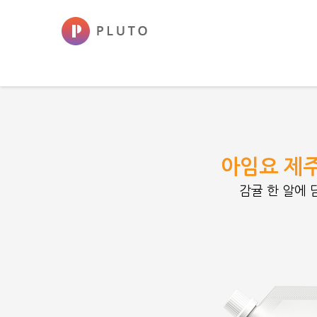
아임요 제
감귤 한 알에 