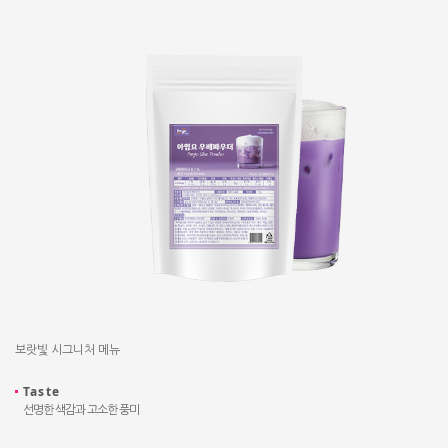
보랏빛 시그니처 메뉴
Taste
선명한 색감과 고소한 풍미