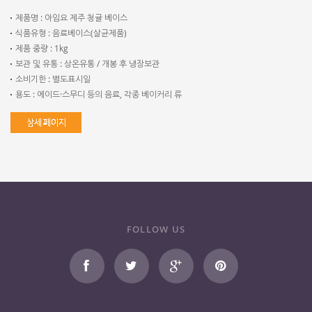
제품명 : 아임요 제주 청귤 베이스
식품유형 : 음료베이스(살균제품)
제품 중량 : 1kg
보관 및 유통 : 상온유통 / 개봉 후 냉장보관
소비기한 : 별도표시일
용도 : 에이드·스무디 등의 음료, 각종 베이커리 류
FOLLOW US