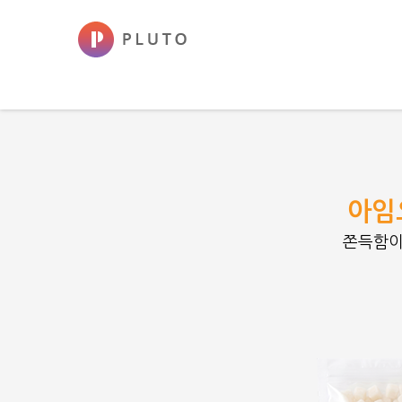
아임
쫀득함이