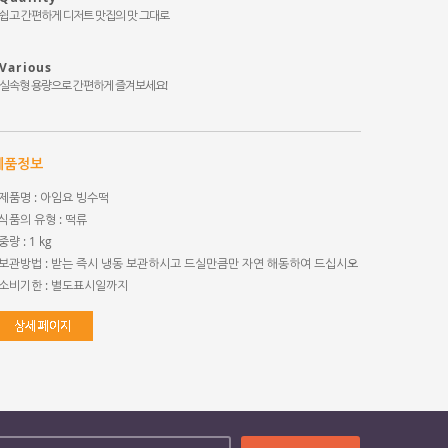
쉽고 간편하게 디저트 맛집의 맛 그대로
Various
실속형 용량으로 간편하게 즐겨보세요!
제품정보
제품명 : 아임요 빙수떡
식품의 유형 : 떡류
중량 : 1 kg
보관방법 : 받는 즉시 냉동 보관하시고 드실만큼만 자연 해동하여 드십시오
소비기한 : 별도표시일까지